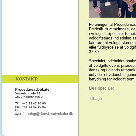
Foreningen af Procedureadv
Frederik Hummelmose, der h
i voldgift”. Specialet forh
voldgiftssags indledning s
kan føre til voldgiftskend
eller fuldbyrdelse af voldg
37-39.
Specialet indeholder analys
af voldgiftslovens præcepti
dansk og udlands retspraks
udfylder et videnshul genn
KONTAKT:
betydning for voldgift som 
Læs specialet
Procedureadvokater
Vesterbrogade 32
1620 København V
Tilbage
Tlf.: +45 33 43 70 00
Fax: +45 33 43 70 01
E-
forening@danskeadvokater.dk
mail: